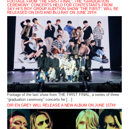
FOOTAGE FROM “THE FIRST FINAL”, THE “GRADUATION
CEREMONY” CONCERTS HELD FOR CONTESTANTS FROM
SKY-HI’S BOY GROUP AUDITION SHOW “THE FIRST”, WILL BE
RELEASED ON DVD AND BLU-RAY ON JUNE 29TH.
Footage of the last show from THE FIRST FINAL, a series of three
“graduation ceremony” concerts he […]
DIR EN GREY WILL RELEASE A NEW ALBUM ON JUNE 15TH!