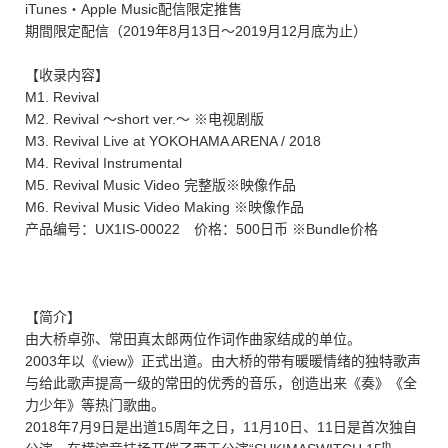
iTunes・Apple Music配信限定推售
期間限定配信（2019年8月13日～2019月12月底为止）
【收录内容】
M1. Revival
M2. Revival ～short ver.～ ※电视剧版
M3. Revival Live at YOKOHAMA ARENA / 2018
M4. Revival Instrumental
M5. Revival Music Video 完整版※映像作品
M6. Revival Music Video Making ※映像作品
产品编号：UX1IS-00022 价格：500日币 ※Bundle价格
【简介】
由大桥卓弥、常田真太郎两位作词作曲家结成的单位。
2003年以《view》正式出道。由大桥的带有暖暖情绪的独特歌声
与给此歌声提高一级的常田的优秀的音乐，创造出来《奏》《全
力少年》等热门歌曲。
2018年7月9日是出道15周年之日，11月10日、11日是首次独自
th