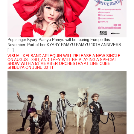
Pop singer Kyary Pamyu Pamyu will be touring Europe this
November. Part of her KYARY PAMYU PAMYU 10TH ANNIVERS
[…]
VISUAL KEI BAND ARLEQUIN WILL RELEASE A NEW SINGLE
ON AUGUST 3RD, AND THEY WILL BE PLAYING A SPECIAL
SHOW WITH A 51-MEMBER ORCHESTRA AT LINE CUBE
SHIBUYA ON JUNE 30TH