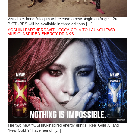
Visual kei band Arlequin will release a new single on August 3rd.
PICTURES will be available in three editions […]
YOSHIKI PARTNERS WITH COCA-COLA TO LAUNCH TWO
MUSIC-INSPIRED ENERGY DRINKS
The two new YOSHIKI-inspired energy drinks “Real Gold X” and
“Real Gold Y” have launch […]