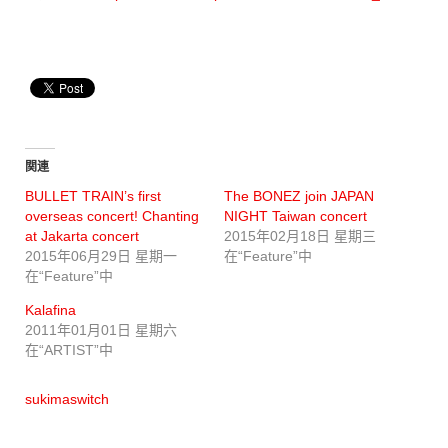
関連
BULLET TRAIN’s first
The BONEZ join JAPAN
overseas concert! Chanting
NIGHT Taiwan concert
at Jakarta concert
2015年02月18日 星期三
2015年06月29日 星期一
在“Feature”中
在“Feature”中
Kalafina
2011年01月01日 星期六
在“ARTIST”中
sukimaswitch