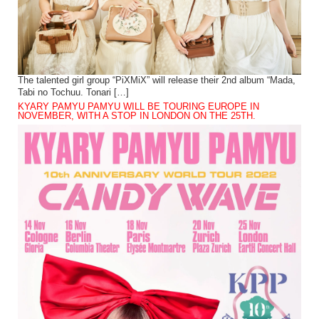
The talented girl group “PiXMiX” will release their 2nd album “Mada,
Tabi no Tochuu. Tonari […]
KYARY PAMYU PAMYU WILL BE TOURING EUROPE IN
NOVEMBER, WITH A STOP IN LONDON ON THE 25TH.