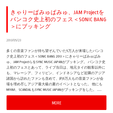
きゃりーぱみゅぱみゅ、JAM Projectを
バンコク史上初のフェス＜SONIC BANG
＞にブッキング
2013/05/23
多くの音楽ファンが待ち望ぞんでいた5万人が来場したバンコ
ク史上初のフェス＜SONIC BANG 2013＞にきゃりーぱみゅぱみ
ゅ、JAM ProjectらをSYNC MUSIC JAPANがブッキング。 バンコク史
上初のフェスとあって、ライブ当日は、地元タイの観客以外に
も、マレーシア、フィリピン、インドネシアなど近隣のアジア
諸国から訪れたファンも含めて、約5万人もの音楽ファンが会
場を埋め尽しアジア最大級の夏のイベントとなった。 他にも
MIYAVI、SCANDALもSYNC MUSIC JAPANがブッキングをした。 ……
MORE