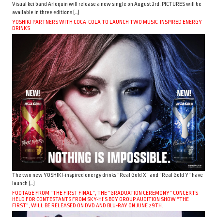
Visual kei band Arlequin will release a new single on August 3rd. PICTURES will be
available in three editions […]
YOSHIKI PARTNERS WITH COCA-COLA TO LAUNCH TWO MUSIC-INSPIRED ENERGY
DRINKS
The two new YOSHIKI-inspired energy drinks “Real Gold X” and “Real Gold Y” have
launch […]
FOOTAGE FROM “THE FIRST FINAL”, THE “GRADUATION CEREMONY” CONCERTS
HELD FOR CONTESTANTS FROM SKY-HI’S BOY GROUP AUDITION SHOW “THE
FIRST”, WILL BE RELEASED ON DVD AND BLU-RAY ON JUNE 29TH.