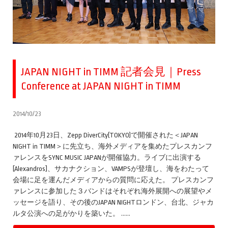
JAPAN NIGHT in TIMM 記者会見｜Press
Conference at JAPAN NIGHT in TIMM
2014/10/23
2014年10月23日、Zepp DiverCity(TOKYO)で開催された＜JAPAN
NIGHT in TIMM＞に先立ち、海外メディアを集めたプレスカンフ
ァレンスをSYNC MUSIC JAPANが開催協力。ライブに出演する
[Alexandros]、サカナクション、VAMPSが登壇し、海をわたって
会場に足を運んだメディアからの質問に応えた。 プレスカンフ
ァレンスに参加した３バンドはそれぞれ海外展開への展望やメ
ッセージを語り、その後のJAPAN NIGHTロンドン、台北、ジャカ
ルタ公演への足がかりを築いた。 ……