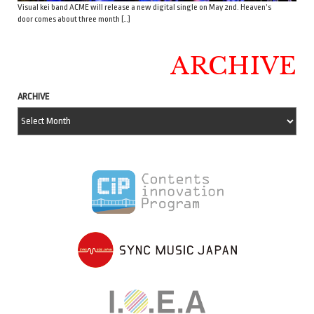
Visual kei band ACME will release a new digital single on May 2nd. Heaven’s
door comes about three month […]
ARCHIVE
ARCHIVE