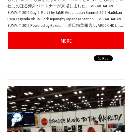
社にのぼる海外パートナーが来場しました。 VISUAL JAPAN
SUMMIT 2016 Day 2: Part 1 by JaME Visual Japan Summit 2016 Hadirkan
Para Legenda Visual Rock Jepangby Japanese Station 「VISUAL JAPAN
SUMMIT 2016 Powered by Rakuten」首日精華報告 by VROCK HK LI……
MORE