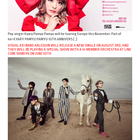
Pop singer Kyary Pamyu Pamyu will be touring Europe this November. Part of
her KYARY PAMYU PAMYU 10TH ANNIVERS […]
VISUAL KEI BAND ARLEQUIN WILL RELEASE A NEW SINGLE ON AUGUST 3RD, AND
THEY WILL BE PLAYING A SPECIAL SHOW WITH A 51-MEMBER ORCHESTRA AT LINE
CUBE SHIBUYA ON JUNE 30TH