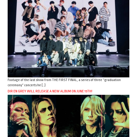
Footage of the last show from THE FIRST FINAL, a series of three “graduation
ceremony” concerts he […]
DIR EN GREY WILL RELEASE A NEW ALBUM ON JUNE 15TH!