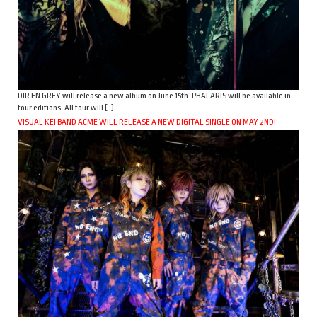
DIR EN GREY will release a new album on June 15th. PHALARIS will be available in
four editions. All four will […]
VISUAL KEI BAND ACME WILL RELEASE A NEW DIGITAL SINGLE ON MAY 2ND!