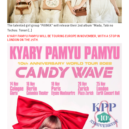
The talented girl group “PiXMiX” will release their 2nd album “Mada, Tabi no
Tochuu. Tonari […]
KYARY PAMYU PAMYU WILL BE TOURING EUROPE IN NOVEMBER, WITH A STOP IN
LONDON ON THE 25TH.