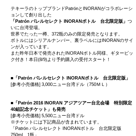
テキーラのトップブランドPatrónとINORANがコラボレーシ
ョンして創り出した
「Patrón バレルセレクト INORANボトル 台北限定版」
つ
いに台湾登場。
世界でたった一樽、372瓶のみの限定発売となります。
ボトルにはシリアルナンバー、裏ラベルにはINORANのサイ
ンが入っています。
また昨年日本で発売されたINORANボトル同様、ギターピッ
ク付き！本日(8/9)より予約購入の受付スタート！
■「Patrón バレルセレクト INORANボトル 台北限定版」
[参考小売価格] 3,000ニュー台湾ドル（750ＭＬ）
■「Patrón 2016 INORAN アジアツアー台北会場 特別限定
40組記念チケット」も発売
[参考小売価格] 5,500ニュー台湾ドル
※チケットには下記商品が含まれています。
「Patrón バレルセレクト INORANボトル 台北限定版
750ml 1瓶」