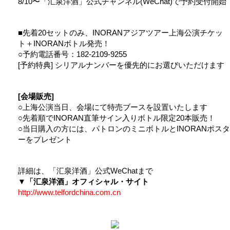
8/10〜「汇泉洋酒」公式チャンネル(WeChat)で予約受付開始
■先着20セットのみ、INORANアジアツアー上海公演チケッ
ト＋INORANボトル発売！
○予約電話番号：182-2109-9255
[予約特典] シリアルナンバーを優先的にお選びいただけます
[会場販売]
○上海公演当日、会場にて特売ブースを設置いたします
○先着順でINORAN直筆サイン入りボトル限定20本販売！
○当日購入の方には、パトロンのミニボトルとINORANポスタ
ーをプレゼント
詳細は、「汇泉洋酒」公式WeChatまで
▼「汇泉洋酒」オフィシャル・サイト
http://www.telfordchina.com.cn