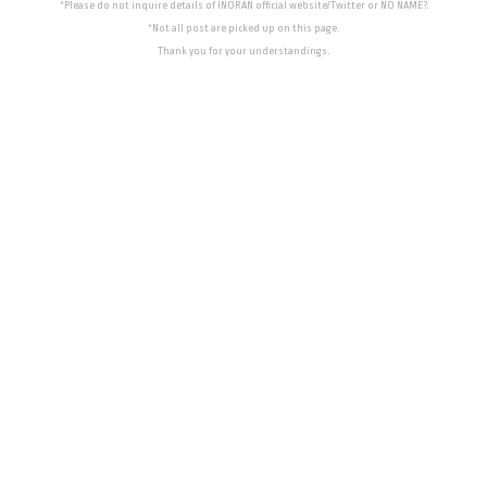
*Please do not inquire details of INORAN official website/Twitter or NO NAME?.
*Not all post are picked up on this page.
Thank you for your understandings.